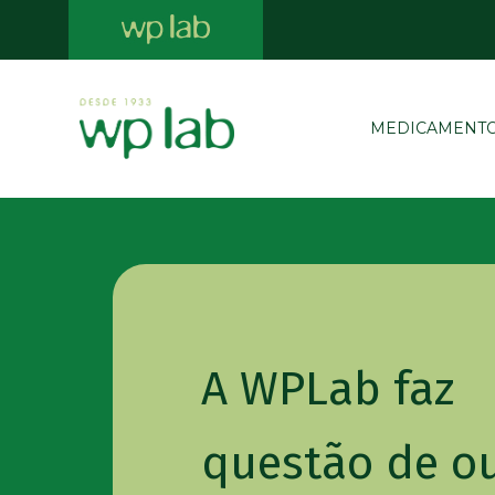
MEDICAMENT
A WPLab faz
questão de ou