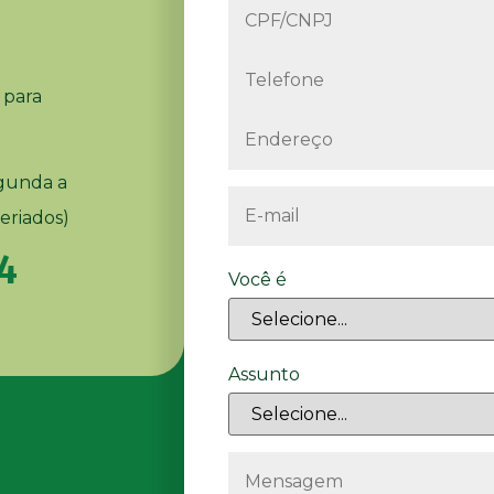
 para
egunda a
feriados)
4
Você é
Assunto